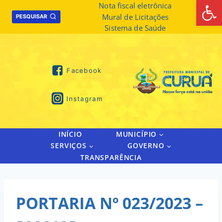
Abrir 
Skip
Nota fiscal eletrônica
Mural de Licitações
to
PESQUISAR
Sistema de Saúde
content
Facebook
Instagram
INÍCIO
MUNICÍPIO
SERVIÇOS
GOVERNO
TRANSPARÊNCIA
PORTARIA Nº 023/2023 –