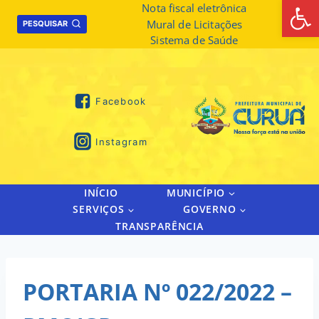
Abrir 
Skip
Nota fiscal eletrônica
Mural de Licitações
to
PESQUISAR
Sistema de Saúde
content
Facebook
Instagram
INÍCIO
MUNICÍPIO
SERVIÇOS
GOVERNO
TRANSPARÊNCIA
PORTARIA Nº 022/2022 –