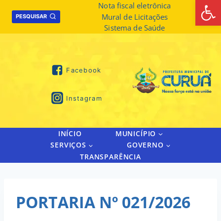
Abrir 
Skip
Nota fiscal eletrônica
Mural de Licitações
to
PESQUISAR
Sistema de Saúde
content
Facebook
Instagram
INÍCIO
MUNICÍPIO
SERVIÇOS
GOVERNO
TRANSPARÊNCIA
PORTARIA Nº 021/2026