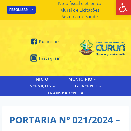
Abrir 
Skip
Nota fiscal eletrônica
Mural de Licitações
to
PESQUISAR
Sistema de Saúde
content
Facebook
Instagram
INÍCIO
MUNICÍPIO
SERVIÇOS
GOVERNO
TRANSPARÊNCIA
PORTARIA Nº 021/2024 –