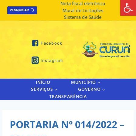
Abrir 
Skip
Nota fiscal eletrônica
Mural de Licitações
to
PESQUISAR
Sistema de Saúde
content
Facebook
Instagram
INÍCIO
MUNICÍPIO
SERVIÇOS
GOVERNO
TRANSPARÊNCIA
PORTARIA Nº 014/2022 –