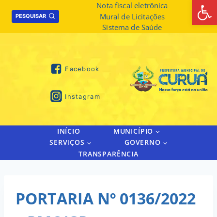
Abrir 
Skip
Nota fiscal eletrônica
Mural de Licitações
to
PESQUISAR
Sistema de Saúde
content
Facebook
Instagram
INÍCIO
MUNICÍPIO
SERVIÇOS
GOVERNO
TRANSPARÊNCIA
PORTARIA Nº 0136/2022