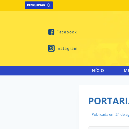
Skip
PESQUISAR
to
content
Facebook
Instagram
INÍCIO
M
PORTARIA
Publicada em
24 de a