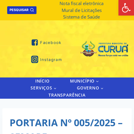
Abrir 
Skip
Nota fiscal eletrônica
Mural de Licitações
to
PESQUISAR
Sistema de Saúde
content
Facebook
Instagram
INÍCIO
MUNICÍPIO
SERVIÇOS
GOVERNO
TRANSPARÊNCIA
PORTARIA Nº 005/2025 –