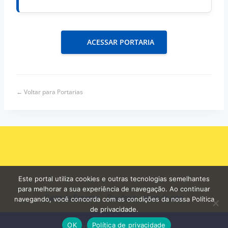
ACESSAR PORTARIA
← Voltar para Portarias
Este portal utiliza cookies e outras tecnologias semelhantes
para melhorar a sua experiência de navegação. Ao continuar
Carta de Serviços
Ouvidoria
Mapa do site
navegando, você concorda com as condições da nossa Política
de privacidade.
OK
Política de privacidade
© 2026 - Prefeitura de Curuá