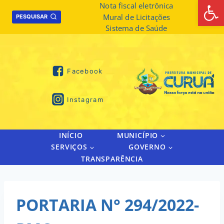
Abrir 
Skip
Nota fiscal eletrônica
Mural de Licitações
to
PESQUISAR
Sistema de Saúde
content
Facebook
Instagram
INÍCIO
MUNICÍPIO
SERVIÇOS
GOVERNO
TRANSPARÊNCIA
PORTARIA N° 294/2022-