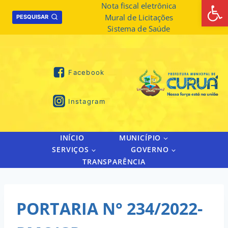
Abrir 
Skip
Nota fiscal eletrônica
Mural de Licitações
to
PESQUISAR
Sistema de Saúde
content
Facebook
Instagram
INÍCIO
MUNICÍPIO
SERVIÇOS
GOVERNO
TRANSPARÊNCIA
PORTARIA N° 234/2022-