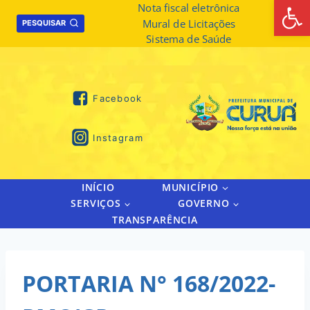
Abrir 
Skip
Nota fiscal eletrônica
Mural de Licitações
to
PESQUISAR
Sistema de Saúde
content
Facebook
Instagram
INÍCIO
MUNICÍPIO
SERVIÇOS
GOVERNO
TRANSPARÊNCIA
PORTARIA N° 168/2022-