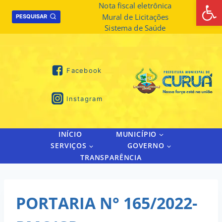
Abrir 
Skip
Nota fiscal eletrônica
Mural de Licitações
to
PESQUISAR
Sistema de Saúde
content
Facebook
Instagram
INÍCIO
MUNICÍPIO
SERVIÇOS
GOVERNO
TRANSPARÊNCIA
PORTARIA N° 165/2022-