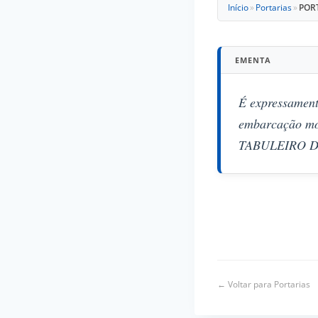
Início
»
Portarias
»
POR
EMENTA
É expressament
embarcação mo
TABULEIRO DE
← Voltar para Portarias