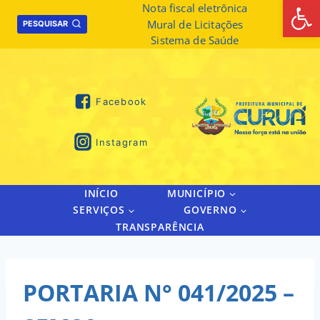
Abrir 
Skip
Nota fiscal eletrônica
Mural de Licitações
to
PESQUISAR
Sistema de Saúde
content
Facebook
Instagram
INÍCIO
MUNICÍPIO
SERVIÇOS
GOVERNO
TRANSPARÊNCIA
PORTARIA N° 041/2025 –