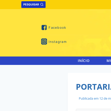
Skip
PESQUISAR
to
content
Facebook
Instagram
INÍCIO
M
PORTARIA
Publicada em
12 de m