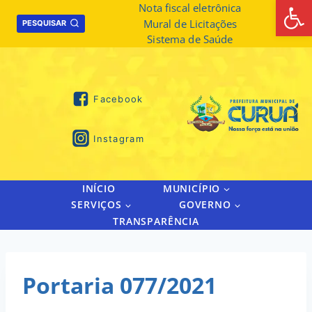
Abrir 
Skip
Nota fiscal eletrônica
Mural de Licitações
to
PESQUISAR
Sistema de Saúde
content
Facebook
Instagram
INÍCIO
MUNICÍPIO
SERVIÇOS
GOVERNO
TRANSPARÊNCIA
Portaria 077/2021