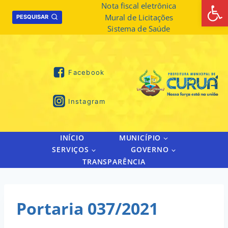
Abrir 
Skip
Nota fiscal eletrônica
Mural de Licitações
to
PESQUISAR
Sistema de Saúde
content
Facebook
Instagram
INÍCIO
MUNICÍPIO
SERVIÇOS
GOVERNO
TRANSPARÊNCIA
Portaria 037/2021