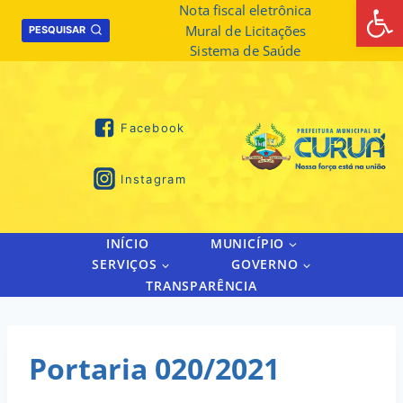
Abrir 
Skip
Nota fiscal eletrônica
Mural de Licitações
to
PESQUISAR
Sistema de Saúde
content
Facebook
Instagram
INÍCIO
MUNICÍPIO
SERVIÇOS
GOVERNO
TRANSPARÊNCIA
Portaria 020/2021