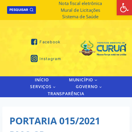
Abrir 
Skip
Nota fiscal eletrônica
Mural de Licitações
to
PESQUISAR
Sistema de Saúde
content
Facebook
Instagram
INÍCIO
MUNICÍPIO
SERVIÇOS
GOVERNO
TRANSPARÊNCIA
PORTARIA 015/2021