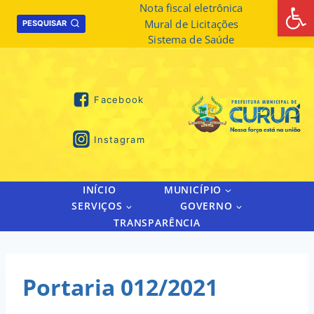
Abrir 
Skip
Nota fiscal eletrônica
Mural de Licitações
to
PESQUISAR
Sistema de Saúde
content
Facebook
Instagram
INÍCIO
MUNICÍPIO
SERVIÇOS
GOVERNO
TRANSPARÊNCIA
Portaria 012/2021