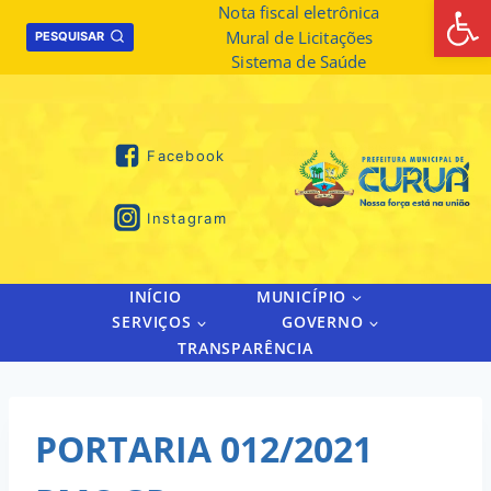
Abrir 
Skip
Nota fiscal eletrônica
Mural de Licitações
to
PESQUISAR
Sistema de Saúde
content
Facebook
Instagram
INÍCIO
MUNICÍPIO
SERVIÇOS
GOVERNO
TRANSPARÊNCIA
PORTARIA 012/2021