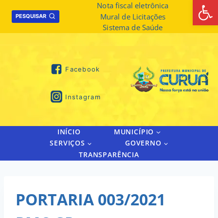
Abrir 
Skip
Nota fiscal eletrônica
Mural de Licitações
to
PESQUISAR
Sistema de Saúde
content
Facebook
Instagram
INÍCIO
MUNICÍPIO
SERVIÇOS
GOVERNO
TRANSPARÊNCIA
PORTARIA 003/2021