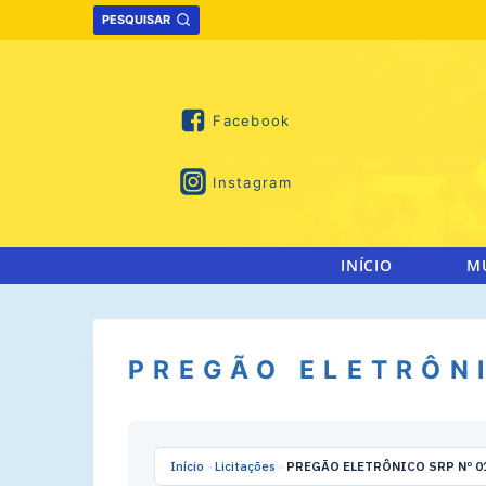
Skip
PESQUISAR
to
content
Facebook
Instagram
INÍCIO
M
PREGÃO ELETRÔNI
Início
»
Licitações
»
PREGÃO ELETRÔNICO SRP Nº 0