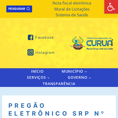
Abrir 
Skip
Nota fiscal eletrônica
Mural de Licitações
to
PESQUISAR
Sistema de Saúde
content
Facebook
Instagram
INÍCIO
MUNICÍPIO
SERVIÇOS
GOVERNO
TRANSPARÊNCIA
PREGÃO
ELETRÔNICO SRP Nº