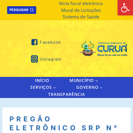
Abrir 
Skip
Nota fiscal eletrônica
Mural de Licitações
to
PESQUISAR
Sistema de Saúde
content
Facebook
Instagram
INÍCIO
MUNICÍPIO
SERVIÇOS
GOVERNO
TRANSPARÊNCIA
PREGÃO
ELETRÔNICO SRP N°