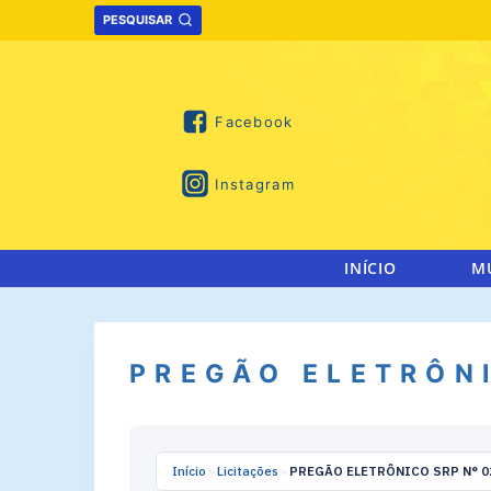
Skip
PESQUISAR
to
content
Facebook
Instagram
INÍCIO
M
PREGÃO ELETRÔNI
Início
»
Licitações
»
PREGÃO ELETRÔNICO SRP N° 0