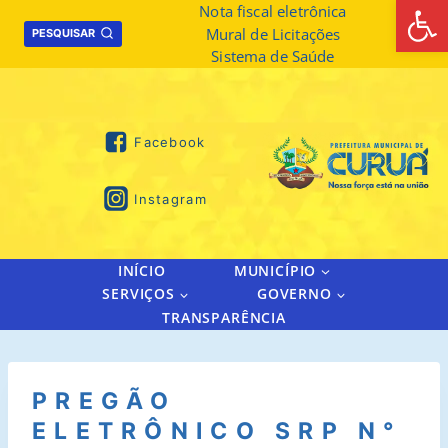
Abrir 
Skip
Nota fiscal eletrônica
Mural de Licitações
to
PESQUISAR
Sistema de Saúde
content
Facebook
Instagram
INÍCIO
MUNICÍPIO
SERVIÇOS
GOVERNO
TRANSPARÊNCIA
PREGÃO
ELETRÔNICO SRP N°