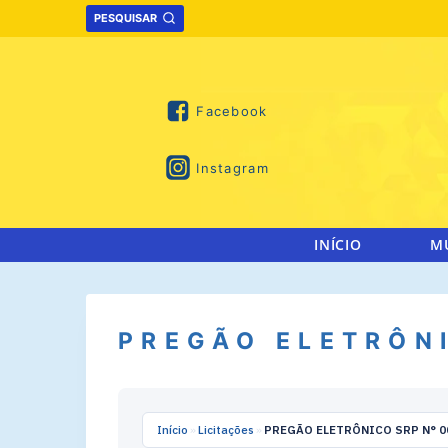
Skip
PESQUISAR
to
content
Facebook
Instagram
INÍCIO
M
PREGÃO ELETRÔNI
Início
»
Licitações
»
PREGÃO ELETRÔNICO SRP N° 0