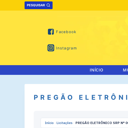
Skip
PESQUISAR
to
content
Facebook
Instagram
INÍCIO
M
PREGÃO ELETRÔNI
Início
»
Licitações
»
PREGÃO ELETRÔNICO SRP N° 0