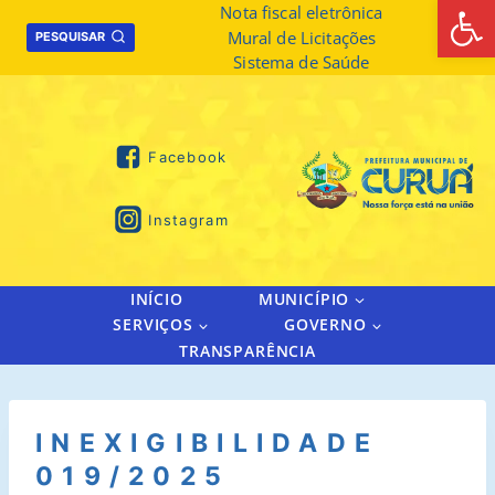
Abrir 
Skip
Nota fiscal eletrônica
Mural de Licitações
to
PESQUISAR
Sistema de Saúde
content
Facebook
Instagram
INÍCIO
MUNICÍPIO
SERVIÇOS
GOVERNO
TRANSPARÊNCIA
INEXIGIBILIDADE
019/2025