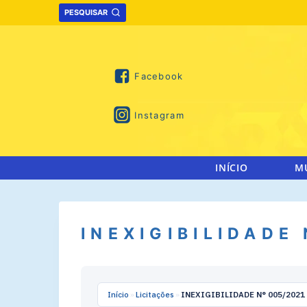
Skip
PESQUISAR
to
content
Facebook
Instagram
INÍCIO
M
INEXIGIBILIDADE
Início
»
Licitações
»
INEXIGIBILIDADE N° 005/2021