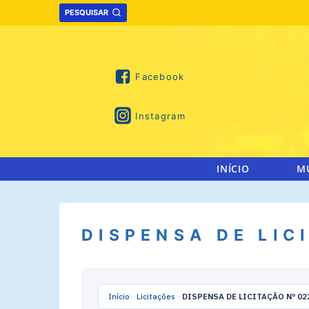
Skip
PESQUISAR
to
content
Facebook
Instagram
INÍCIO
M
DISPENSA DE LIC
Início
»
Licitações
»
DISPENSA DE LICITAÇÃO Nº 02