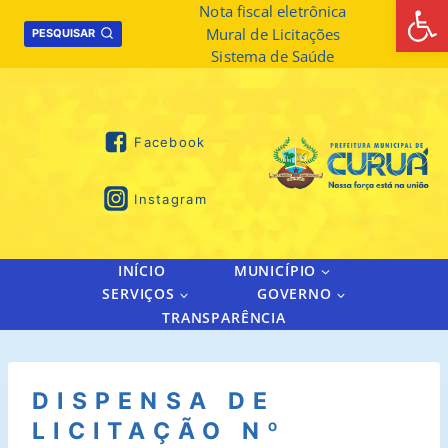
Abrir 
Skip
Nota fiscal eletrônica
Mural de Licitações
to
PESQUISAR
Sistema de Saúde
content
Facebook
Instagram
INÍCIO
MUNICÍPIO
SERVIÇOS
GOVERNO
TRANSPARÊNCIA
DISPENSA DE
LICITAÇÃO Nº