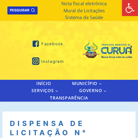
Abrir 
Skip
Nota fiscal eletrônica
Mural de Licitações
to
PESQUISAR
Sistema de Saúde
content
Facebook
Instagram
INÍCIO
MUNICÍPIO
SERVIÇOS
GOVERNO
TRANSPARÊNCIA
DISPENSA DE
LICITAÇÃO N°