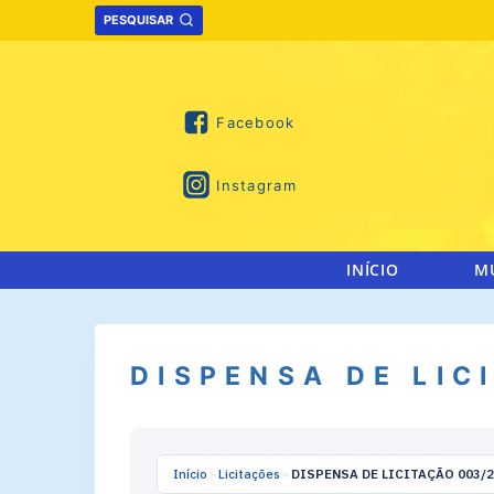
Skip
PESQUISAR
to
content
Facebook
Instagram
INÍCIO
M
DISPENSA DE LIC
Início
»
Licitações
»
DISPENSA DE LICITAÇÃO 003/