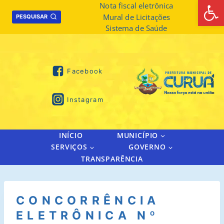
Abrir 
Skip
Nota fiscal eletrônica
Mural de Licitações
to
PESQUISAR
Sistema de Saúde
content
Facebook
Instagram
INÍCIO
MUNICÍPIO
SERVIÇOS
GOVERNO
TRANSPARÊNCIA
CONCORRÊNCIA
ELETRÔNICA Nº