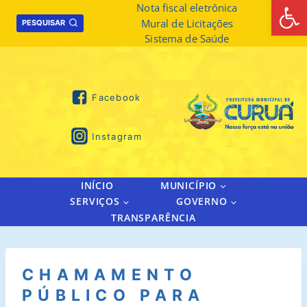
Abrir 
Skip
Nota fiscal eletrônica
Mural de Licitações
to
PESQUISAR
Sistema de Saúde
content
Facebook
Instagram
INÍCIO
MUNICÍPIO
SERVIÇOS
GOVERNO
TRANSPARÊNCIA
CHAMAMENTO
PÚBLICO PARA