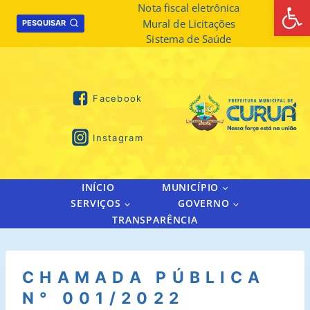
Abrir 
Skip
Nota fiscal eletrônica
Mural de Licitações
to
PESQUISAR
Sistema de Saúde
content
Facebook
Instagram
INÍCIO
MUNICÍPIO
SERVIÇOS
GOVERNO
TRANSPARÊNCIA
CHAMADA PÚBLICA
N° 001/2022