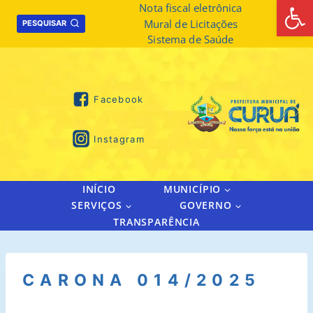
Abrir 
Skip
Nota fiscal eletrônica
Mural de Licitações
to
PESQUISAR
Sistema de Saúde
content
Facebook
Instagram
INÍCIO
MUNICÍPIO
SERVIÇOS
GOVERNO
TRANSPARÊNCIA
CARONA 014/2025