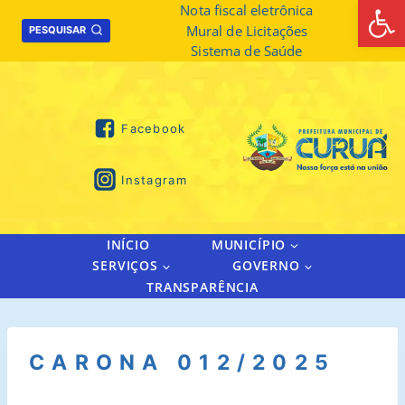
Abrir 
Skip
Nota fiscal eletrônica
Mural de Licitações
to
PESQUISAR
Sistema de Saúde
content
Facebook
Instagram
INÍCIO
MUNICÍPIO
SERVIÇOS
GOVERNO
TRANSPARÊNCIA
CARONA 012/2025