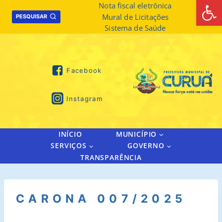
Abrir 
Skip
Nota fiscal eletrônica
Mural de Licitações
to
PESQUISAR
Sistema de Saúde
content
Facebook
Instagram
INÍCIO
MUNICÍPIO
SERVIÇOS
GOVERNO
TRANSPARÊNCIA
CARONA 007/2025