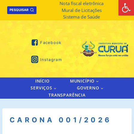
Abrir 
Skip
Nota fiscal eletrônica
Mural de Licitações
to
PESQUISAR
Sistema de Saúde
content
Facebook
Instagram
INÍCIO
MUNICÍPIO
SERVIÇOS
GOVERNO
TRANSPARÊNCIA
CARONA 001/2026