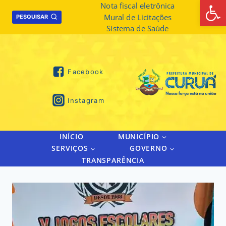
Abrir 
Skip
Nota fiscal eletrônica
Mural de Licitações
to
PESQUISAR
Sistema de Saúde
content
Facebook
Instagram
INÍCIO
MUNICÍPIO
SERVIÇOS
GOVERNO
TRANSPARÊNCIA