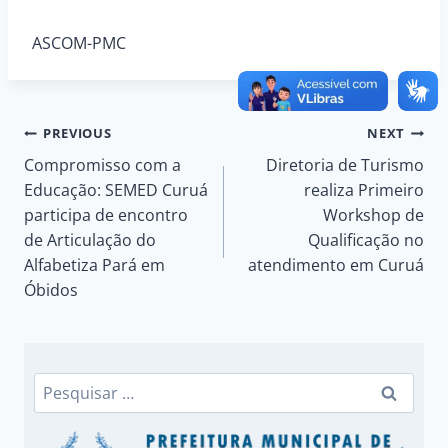
ASCOM-PMC
Navegação
PREVIOUS
NEXT
Compromisso com a
Diretoria de Turismo
de
Educação: SEMED Curuá
realiza Primeiro
participa de encontro
Workshop de
Post
de Articulação do
Qualificação no
Alfabetiza Pará em
atendimento em Curuá
Óbidos
Pesquisar
por: