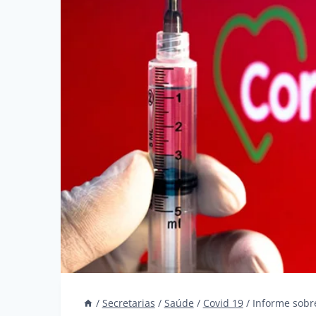
/
Secretarias
/
Saúde
/
Covid 19
/
Informe sobr