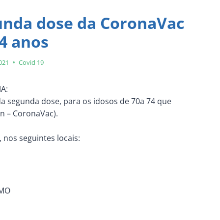
unda dose da CoronaVac
74 anos
2021
Covid 19
A:
da segunda dose, para os idosos de 70a 74 que
an – CoronaVac).
 nos seguintes locais:
RMO