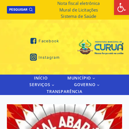
Abrir 
Skip
Nota fiscal eletrônica
Mural de Licitações
to
PESQUISAR
Sistema de Saúde
content
Facebook
Instagram
INÍCIO
MUNICÍPIO
SERVIÇOS
GOVERNO
TRANSPARÊNCIA