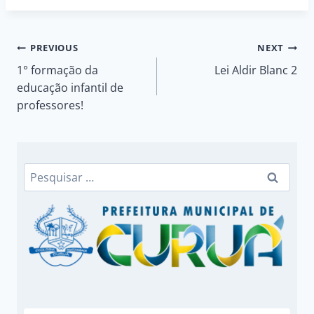
Navegação
PREVIOUS
NEXT
1° formação da
Lei Aldir Blanc 2
de
educação infantil de
professores!
Post
Pesquisar
por: