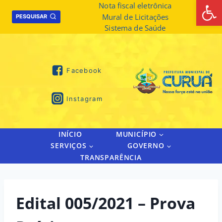
Abrir 
Skip
Nota fiscal eletrônica
Mural de Licitações
to
PESQUISAR
Sistema de Saúde
content
Facebook
Instagram
INÍCIO
MUNICÍPIO
SERVIÇOS
GOVERNO
TRANSPARÊNCIA
Edital 005/2021 – Prova