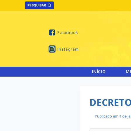
Skip
PESQUISAR
to
content
Facebook
Instagram
INÍCIO
M
DECRETO
Publicado em
1 de j