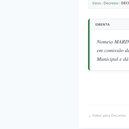
Início
»
Decretos
»
DEC
EMENTA
Nomeia MARIN
em comissão 
Municipal e dá
← Voltar para Decretos