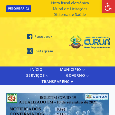
Abrir 
Skip
Nota fiscal eletrônica
Mural de Licitações
to
PESQUISAR
Sistema de Saúde
content
Facebook
Instagram
INÍCIO
MUNICÍPIO
SERVIÇOS
GOVERNO
TRANSPARÊNCIA