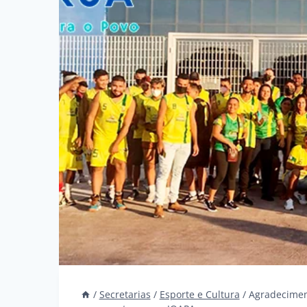
/
Secretarias
/
Esporte e Cultura
/
Agradeciment