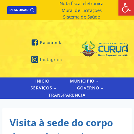
Abrir 
Skip
Nota fiscal eletrônica
Mural de Licitações
to
PESQUISAR
Sistema de Saúde
content
Facebook
Instagram
INÍCIO
MUNICÍPIO
SERVIÇOS
GOVERNO
TRANSPARÊNCIA
Visita à sede do corpo